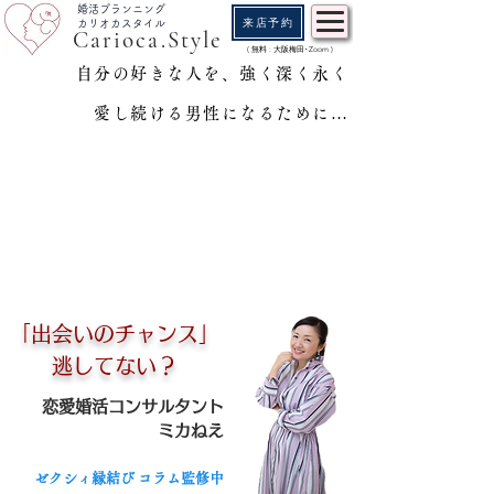
婚活プランニング
来店予約
カリオカスタイル
Carioca.Style
( 無料 : 大阪梅田･Zoom )
自分の好きな人を
、強く深く永く
愛し続ける男性になるために…
「出会いのチャンス」
逃してない？
恋愛婚活コンサルタント
ミカねえ
ゼクシィ縁結び
コラム監修中