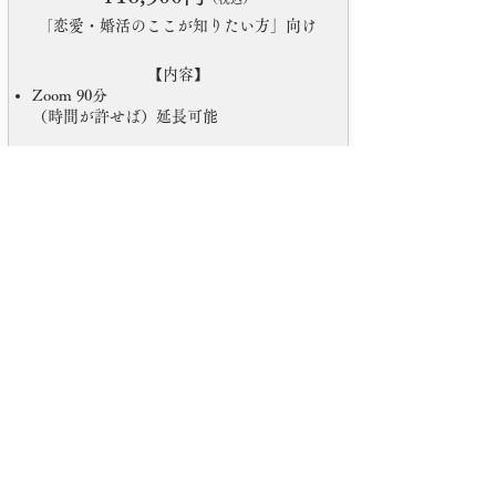
恋愛・婚活のここが知りたい方」向け​
「
【内容】
Zoom 90分
​（時間が許せば）延長可能
​結婚相談所の活用方法
あなたの婚活の問題点
​婚活に向く魅力を得る方法
​普段から注意すること
お見合ﾌｧｯｼｮﾝｱﾄﾞﾊﾞｲｽ
デートﾌｧｯｼｮﾝｱﾄﾞﾊﾞｲｽ
お見合い時の注意
お見合いの想定・練習
お見合いの振り返り
お相手の分析サポート
次回お見合いの想定
​お相手の仮交際での疑問
​ご連絡のタイミング・方法
方法(ｼｽﾃﾑ
,SNS,TEL等)
タイミング・間隔
ご連絡後の反応など