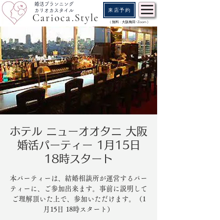
婚活プランニング
来店予約
カリオカスタイル
Carioca.Style
( 無料 : 大阪梅田･Zoom )
ホテル ニューオオタニ 大阪
婚活パーティー 1月15日
18時スタート
本パーティーは、結婚相談所が運営するパー
ティーに、ご参加出来ます。事前に説明して
ご理解頂いた上で、参加いただけます。（1
月15日 18時スタート）