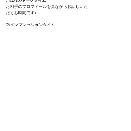
①
1対1のトークタイム
お相手のプロフィールを見ながらお話しいた
だくお時間です♪
↓
②
インプレッションタイム
いいな♪と思った方にアピール！中間発表の
お時間です
↓
③
マッチングタイム
「この人とカップリングしたい！」
「まずはお友達から仲良くなりたい！」と思
ったお相手にアタック！
その場で集計し、カップルの発表を行います
♪
↓
④
ご退場
カップルになられたお二人から順番に、ご退
場いただきます♪
そのままカフェに行ったりディナーに行った
り…
カップルになられれば連絡先の交換も自由で
す★